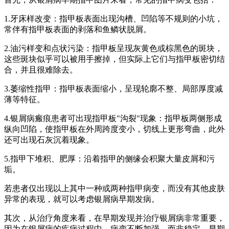
1.牙床样改变：指甲板表面出现沟槽、凹陷等不规则的小坑，
常伴有指甲板表面的剥落和鱼鳞状脱屑。
2.油污样变和点状污染：指甲板呈现灰黄色或棕黑色的斑块，
这些斑块似乎可以被用手擦掉，但实际上它们与指甲板密切结
合，并且很难除去。
3.萎缩性指甲：指甲板表面缩小，呈现轮廓不整、局部厚度减
薄等特征。
4.银屑病瘢痕患者可出现指甲板"沟裂"现象：指甲板两侧形成
纵向凹陷，使指甲板在外周跨度变小，切线上更形弯曲，此外
还可出现石灰沉着现象。
5.指甲下堆积、肥厚：沿着指甲的侧缘会积聚大量皮屑和污
垢。
若患者仅出现以上其中一种或两种指甲病变，而没有其他皮肤
异常的表现，就可以考虑银屑病早期发病。
其次，从治疗角度来看，在早期发现并治疗银屑病非常重要，
因为在银屑病的疾病过程中，病变不断加强，而非稳定。早期