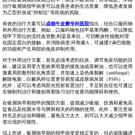
治疗银屑病指甲病变可以改善患者的生活质量、降低患者发展
为乙型肝炎或"抑郁症"等疾病的风险。
有效的治疗方案可以
成都牛皮癣专科医院
指出，结合口服药物
和外用治疗方案。例如，口服药物包括甲基苯丙酮，可以降低
指甲下部位的流经血管数;利妥昔单抗，可切断炎性细胞对理
化固定蛋白的接触，并消除病变;环孢素A，可减缓T淋巴细胞
的功能和产生局部的免疫抑制作用。
对于外用治疗方案，首先必须考虑到抗炎、调节免疫功能的目
标，建议采用零方形效果明显的煤焦油或茶树油，也可以使用
激素局部敷剂软化角质层，并加速上染色体裂解（antifungal）
解除龟裂，白癜风样位置更容易形成皮肤病灰斑（PSPs）。
此外，还可以考虑局部光照射装置治疗，手足联合症也可通过
生物制剂治疗和微创再塑练习治疗改善功能障碍和挫伤。
在银屑病早期指甲的预防方面，提倡减少吸烟、饮酒和避免高
盐食品及桂圆水等与脾肺相关的药物的使用。此外，要注意保
持充足的运动和睡眠，避免压力太大，则可以大大减少指甲病
变出现的可能性。
综上所述，银屑病早期的指甲病变是很正常的，但必据医嘱进