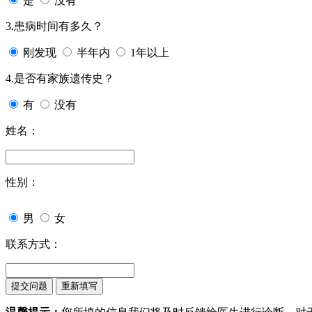
是
没有
3.患病时间有多久？
刚发现
半年内
1年以上
4.是否有家族遗传史？
有
没有
姓名：
性别：
男
女
联系方式：