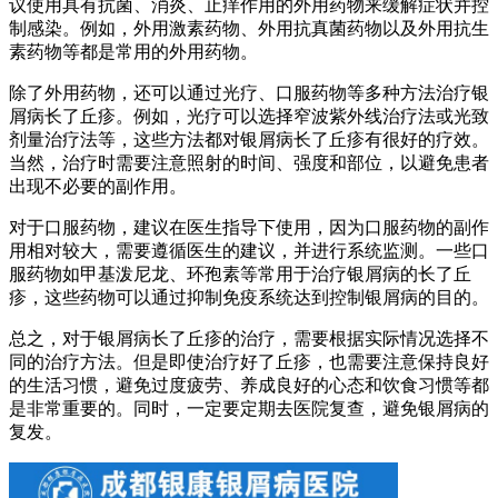
议使用具有抗菌、消炎、止痒作用的外用药物来缓解症状并控
制感染。例如，外用激素药物、外用抗真菌药物以及外用抗生
素药物等都是常用的外用药物。
除了外用药物，还可以通过光疗、口服药物等多种方法治疗银
屑病长了丘疹。例如，光疗可以选择窄波紫外线治疗法或光致
剂量治疗法等，这些方法都对银屑病长了丘疹有很好的疗效。
当然，治疗时需要注意照射的时间、强度和部位，以避免患者
出现不必要的副作用。
对于口服药物，建议在医生指导下使用，因为口服药物的副作
用相对较大，需要遵循医生的建议，并进行系统监测。一些口
服药物如甲基泼尼龙、环孢素等常用于治疗银屑病的长了丘
疹，这些药物可以通过抑制免疫系统达到控制银屑病的目的。
总之，对于银屑病长了丘疹的治疗，需要根据实际情况选择不
同的治疗方法。但是即使治疗好了丘疹，也需要注意保持良好
的生活习惯，避免过度疲劳、养成良好的心态和饮食习惯等都
是非常重要的。同时，一定要定期去医院复查，避免银屑病的
复发。