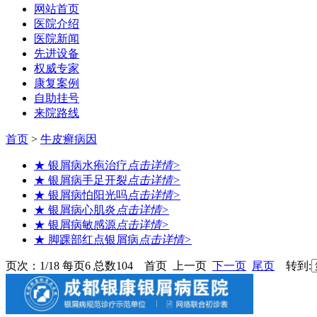
网站首页
医院介绍
医院新闻
先进设备
权威专家
康复案例
自助挂号
来院路线
首页
>
牛皮癣病因
★ 银屑病水疱治疗
点击详情>
★ 银屑病手足开裂
点击详情>
★ 银屑病怕阳光吗
点击详情>
★ 银屑病心肌炎
点击详情>
★ 银屑病敏感源
点击详情>
★ 脚踝部红点银屑病
点击详情>
页次：1/18 每页6 总数104 首页 上一页
下一页
尾页
转到: