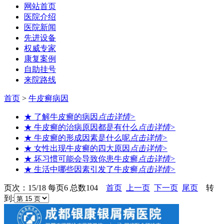
网站首页
医院介绍
医院新闻
先进设备
权威专家
康复案例
自助挂号
来院路线
首页
>
牛皮癣病因
★ 了解牛皮癣的病因
点击详情>
★ 牛皮癣的治病原因都是有什么
点击详情>
★ 牛皮癣的形成因素是什么呢
点击详情>
★ 女性出现牛皮癣的四大原因
点击详情>
★ 坏习惯可能会导致你患牛皮癣
点击详情>
★ 生活中哪些因素引发了牛皮癣
点击详情>
页次：15/18 每页6 总数104
首页
上一页
下一页
尾页
转
到: